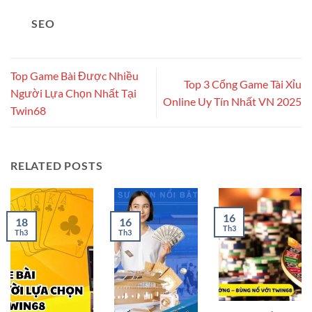
SEO
Top Game Bài Được Nhiều
Top 3 Cổng Game Tài Xỉu
Người Lựa Chọn Nhất Tại
Online Uy Tín Nhất VN 2025
Twin68
RELATED POSTS
16
18
16
Th3
Th3
Th3
Top Game Bài
TWIN68 Top 5
Top 5 Nhà Cái
Được Nhiều
Cổng Game Nhà
Bài Đổi Thưởng
Người Lựa Chọn
Cái Nạp Rút Tiền