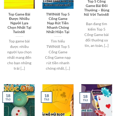
Nhất
Nhanh Chóng
Top 5 Cổng
Game Bài Đổi
Thưởng – Bùng
Top Game Bài
TWIN68 Top 5
Nổ Với Twin68
Được Nhiều
Cổng Game
Người Lựa
Nạp Rút Tiền
Bạn đang tìm
Chọn Nhất Tại
Nhanh Chóng
kiếm Top 5
Twin68
Nhất Hiện Tại
Cổng Game bài
đổi thưởng uy
Top game bài
Tìm hiểu
tín, an toàn, [...]
được nhiều
TWIN68 Top 5
người lựa chọn
Cổng Game
nhất mang đến
Cổng Game nạp
cho bạn những
rút tiền nhanh
trải [...]
chóng nhất, [...]
18
18
18
Th3
Th3
Th3
Top Nhà Cái Xóc
Top 5 Nhà Cái Nổ
Top +5 Nhà Cái