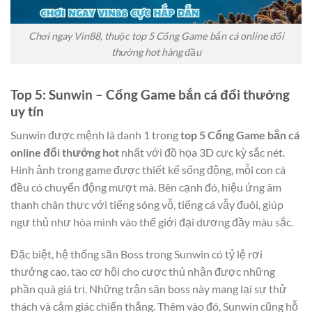
Chơi ngay Vin88, thuộc top 5 Cổng Game bắn cá online đổi
thưởng hot hàng đầu
Top 5: Sunwin – Cổng Game bắn cá đổi thưởng
uy tín
Sunwin được mệnh là danh 1 trong
top 5 Cổng Game bắn cá
online đổi thưởng hot
nhất với đồ họa 3D cực kỳ sắc nét.
Hình ảnh trong game được thiết kế sống động, mỗi con cá
đều có chuyển động mượt mà. Bên cạnh đó, hiệu ứng âm
thanh chân thực với tiếng sóng vỗ, tiếng cá vẫy đuôi, giúp
ngư thủ như hòa mình vào thế giới đại dương đầy màu sắc.
Đặc biệt, hệ thống săn Boss trong Sunwin có tỷ lệ rơi
thưởng cao, tạo cơ hội cho cược thủ nhận được những
phần quà giá trị. Những trận săn boss này mang lại sự thử
thách và cảm giác chiến thắng. Thêm vào đó, Sunwin cũng hỗ