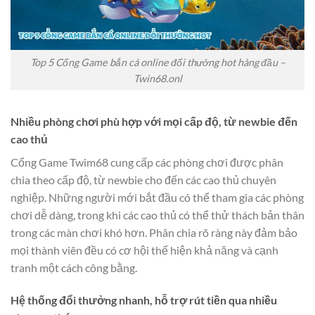
Top 5 Cổng Game bắn cá online đổi thưởng hot hàng đầu –
Twin68.onl
Nhiều phòng chơi phù hợp với mọi cấp độ, từ newbie đến
cao thủ
Cổng Game Twim68 cung cấp các phòng chơi được phân
chia theo cấp độ, từ newbie cho đến các cao thủ chuyên
nghiệp. Những người mới bắt đầu có thể tham gia các phòng
chơi dễ dàng, trong khi các cao thủ có thể thử thách bản thân
trong các màn chơi khó hơn. Phân chia rõ ràng này đảm bảo
mọi thành viên đều có cơ hội thể hiện khả năng và cạnh
tranh một cách công bằng.
Hệ thống đổi thưởng nhanh, hỗ trợ rút tiền qua nhiều