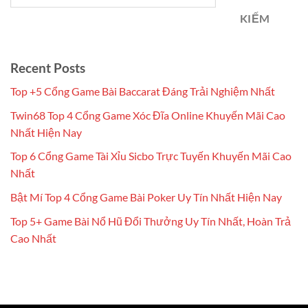
KIẾM
Recent Posts
Top +5 Cổng Game Bài Baccarat Đáng Trải Nghiệm Nhất
Twin68 Top 4 Cổng Game Xóc Đĩa Online Khuyến Mãi Cao
Nhất Hiện Nay
Top 6 Cổng Game Tài Xỉu Sicbo Trực Tuyến Khuyến Mãi Cao
Nhất
Bật Mí Top 4 Cổng Game Bài Poker Uy Tín Nhất Hiện Nay
Top 5+ Game Bài Nổ Hũ Đổi Thưởng Uy Tín Nhất, Hoàn Trả
Cao Nhất