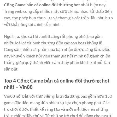
Cổng Game bắn cá online đổi thưởng hot
nhất hiện nay.
Trang web cung cấp nhiều mức cược khác nhau, từ thấp đến
cao, cho phép bạn chọn lựa và tham gia các trận đấu phù hợp
với khả năng tài chính của mình.
Ngoài ra. kho cá tại Jun88 cũng rất phong phú, bao gồm
nhiều loài cá từ bình thường đến các con boss khổng lồ.
Càng săn nhiều cá, phần quà bạn nhận được càng lớn. Điều
này khuyến khích hội viên tham gia hết mình để giành chiến
thắng, giúp quý thành viên cảm thấy phấn khích khi mỗi lần
săn bắt.
Top 4 Cổng Game bắn cá online đổi thưởng hot
nhất – Vin88
Vin88 nổi bật với thư viện giải trí đa dạng, bao gồm hơn 150
game độc đáo, mang đến nhiều sự lựa chọn phong phú. Các
trò chơi được thiết kế sáng tạo và mới mẻ, tạo nên những
trải nghiệm đầy thú vị. Từ những trò chơi dễ dàng cho người