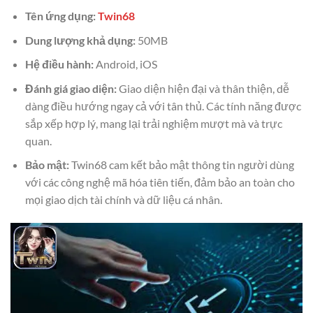
Tên ứng dụng:
Twin68
Dung lượng khả dụng:
50MB
Hệ điều hành:
Android, iOS
Đánh giá giao diện:
Giao diện hiện đại và thân thiện, dễ
dàng điều hướng ngay cả với tân thủ. Các tính năng được
sắp xếp hợp lý, mang lại trải nghiệm mượt mà và trực
quan.
Bảo mật:
Twin68 cam kết bảo mật thông tin người dùng
với các công nghệ mã hóa tiên tiến, đảm bảo an toàn cho
mọi giao dịch tài chính và dữ liệu cá nhân.