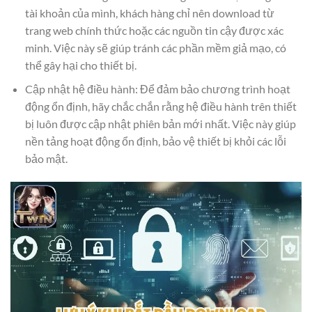
tài khoản của mình, khách hàng chỉ nên download từ
trang web chính thức hoặc các nguồn tin cậy được xác
minh. Việc này sẽ giúp tránh các phần mềm giả mạo, có
thể gây hại cho thiết bị.
Cập nhật hệ điều hành: Để đảm bảo chương trình hoạt
động ổn định, hãy chắc chắn rằng hệ điều hành trên thiết
bị luôn được cập nhật phiên bản mới nhất. Việc này giúp
nền tảng hoạt động ổn định, bảo vệ thiết bị khỏi các lỗi
bảo mật.