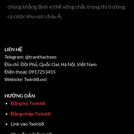
chóng khẳng định vị thế vững chắc trong thị trường
cá cược khu vực châu Á.
LIÊN HỆ
Telegram: @tranthachseo
Địa chỉ: Đồi Phủ, Quốc Oai, Hà Nội, Việt Nam
Điện thoại:
0917253455
Website: Twin68.onl
HƯỚNG DẪN
Đăng ký Twin68
Đăng nhập Twin68
Link vào Twin68