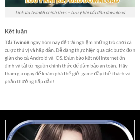
Link tải twin68 chính thức – Lưu ý khi bắt đầu download
Kết luận
Tải Twin68
ngay hôm nay để trải nghiệm những trò chơi cá
cược thú vị và hấp dẫn. Dễ dàng thực hiện qua các bước đơn
giản cho cả Android và iOS. Đảm bảo kết nối internet ổn
định và tải từ nguồn chính thức để đảm bảo an toàn. Hãy
tham gia ngay để khám phá thế giới game đầy thử thách và
phần thưởng hấp dẫn!