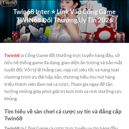
Twin68 Inter ⭐️ Link Vào Cổng Game
TWIN68 Đổi Thưởng Uy Tín 2026
Twin68
là Cổng Game đổi thưởng trực tuyến hàng đầu, sở
hữu hệ thống game đa dạng, giao diện ấn tượng và bảo mật
tuyệt đối. Với tỷ lệ thắng cao, nạp rút siêu tốc và hàng loạt
chương trình ưu đãi hấp dẫn, thương hiệu thu hút hàng
triệu thành viên đam mê cá cược. Tham gia ngay để tận
hưởng những giây phút giải trí kịch tính và rinh thưởng cực
khủng.
Tìm hiểu về sân chơi cá cược uy tín và đẳng cấp
Twin68
Twin68
là Cổng Game cá cược trực tuyến uy tín hàng đầu