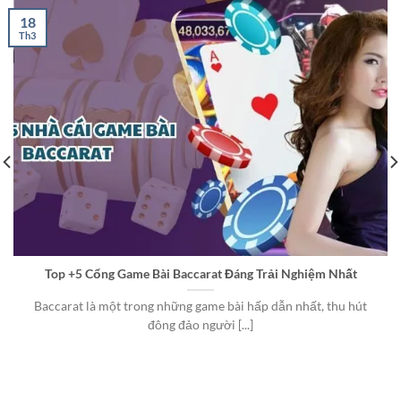
18
Th3
Top +5 Nhà Cái Game Bài Baccarat
Top +5 Cổng Game Bài Baccarat Đáng Trải Nghiệm Nhất
Baccarat là một trong những game bài hấp dẫn nhất, thu hút
đông đảo người [...]