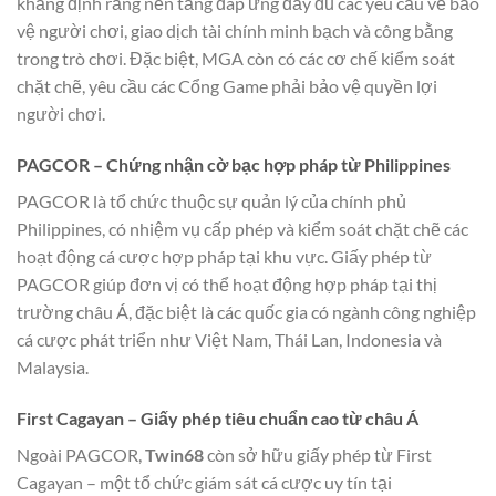
khẳng định rằng nền tảng đáp ứng đầy đủ các yêu cầu về bảo
vệ người chơi, giao dịch tài chính minh bạch và công bằng
trong trò chơi. Đặc biệt, MGA còn có các cơ chế kiểm soát
chặt chẽ, yêu cầu các Cổng Game phải bảo vệ quyền lợi
người chơi.
PAGCOR – Chứng nhận cờ bạc hợp pháp từ Philippines
PAGCOR là tổ chức thuộc sự quản lý của chính phủ
Philippines, có nhiệm vụ cấp phép và kiểm soát chặt chẽ các
hoạt động cá cược hợp pháp tại khu vực. Giấy phép từ
PAGCOR giúp đơn vị có thể hoạt động hợp pháp tại thị
trường châu Á, đặc biệt là các quốc gia có ngành công nghiệp
cá cược phát triển như Việt Nam, Thái Lan, Indonesia và
Malaysia.
First Cagayan – Giấy phép tiêu chuẩn cao từ châu Á
Ngoài PAGCOR,
Twin68
còn sở hữu giấy phép từ First
Cagayan – một tổ chức giám sát cá cược uy tín tại