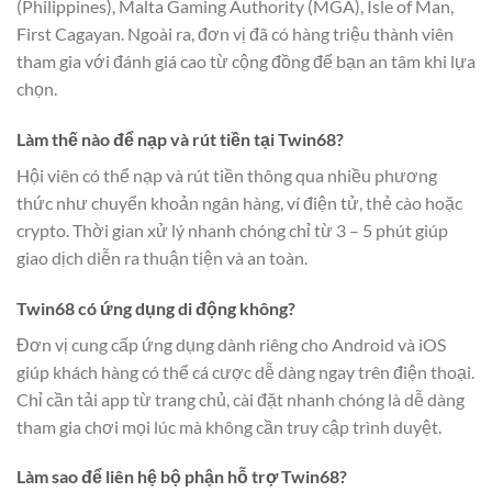
(Philippines), Malta Gaming Authority (MGA), Isle of Man,
First Cagayan. Ngoài ra, đơn vị đã có hàng triệu thành viên
tham gia với đánh giá cao từ cộng đồng để bạn an tâm khi lựa
chọn.
Làm thế nào để nạp và rút tiền tại Twin68?
Hội viên có thể nạp và rút tiền thông qua nhiều phương
thức như chuyển khoản ngân hàng, ví điện tử, thẻ cào hoặc
crypto. Thời gian xử lý nhanh chóng chỉ từ 3 – 5 phút giúp
giao dịch diễn ra thuận tiện và an toàn.
Twin68 có ứng dụng di động không?
Đơn vị cung cấp ứng dụng dành riêng cho Android và iOS
giúp khách hàng có thể cá cược dễ dàng ngay trên điện thoại.
Chỉ cần tải app từ trang chủ, cài đặt nhanh chóng là dễ dàng
tham gia chơi mọi lúc mà không cần truy cập trình duyệt.
Làm sao để liên hệ bộ phận hỗ trợ Twin68?