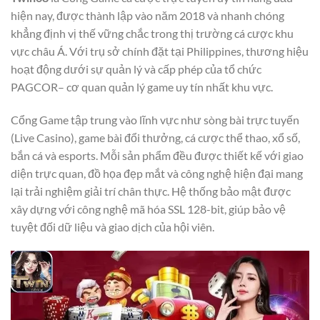
hiện nay, được thành lập vào năm 2018 và nhanh chóng
khẳng định vị thế vững chắc trong thị trường cá cược khu
vực châu Á. Với trụ sở chính đặt tại Philippines, thương hiệu
hoạt động dưới sự quản lý và cấp phép của tổ chức
PAGCOR– cơ quan quản lý game uy tín nhất khu vực.
Cổng Game tập trung vào lĩnh vực như sòng bài trực tuyến
(Live Casino), game bài đổi thưởng, cá cược thể thao, xổ số,
bắn cá và esports. Mỗi sản phẩm đều được thiết kế với giao
diện trực quan, đồ họa đẹp mắt và công nghệ hiện đại mang
lại trải nghiệm giải trí chân thực. Hệ thống bảo mật được
xây dựng với công nghệ mã hóa SSL 128-bit, giúp bảo vệ
tuyệt đối dữ liệu và giao dịch của hội viên.