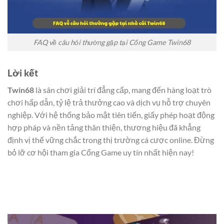
FAQ về câu hỏi thường gặp tại Cổng Game Twin68
Lời kết
Twin68
là sân chơi giải trí đẳng cấp, mang đến hàng loạt trò
chơi hấp dẫn, tỷ lệ trả thưởng cao và dịch vụ hỗ trợ chuyên
nghiệp. Với hệ thống bảo mật tiên tiến, giấy phép hoạt động
hợp pháp và nền tảng thân thiện, thương hiệu đã khẳng
định vị thế vững chắc trong thị trường cá cược online. Đừng
bỏ lỡ cơ hội tham gia Cổng Game uy tín nhất hiện nay!