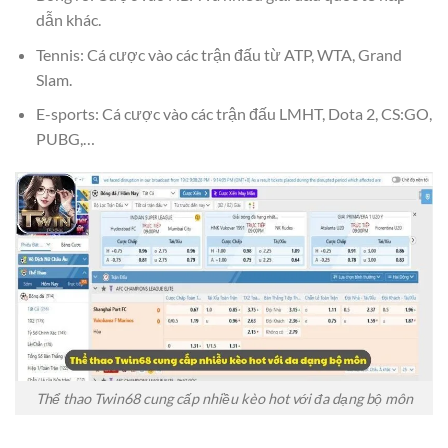
dẫn khác.
Tennis: Cá cược vào các trận đấu từ ATP, WTA, Grand
Slam.
E-sports: Cá cược vào các trận đấu LMHT, Dota 2, CS:GO,
PUBG,…
Thể thao Twin68 cung cấp nhiều kèo hot với đa dạng bộ môn