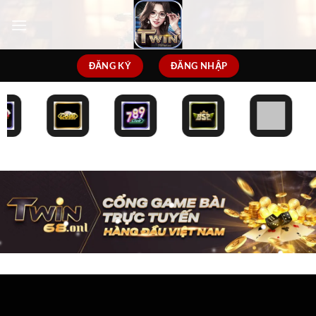
Bỏ
qua
nội
dung
ĐĂNG KÝ
ĐĂNG NHẬP