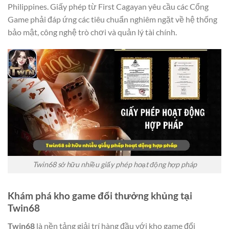
Philippines. Giấy phép từ First Cagayan yêu cầu các Cổng
Game phải đáp ứng các tiêu chuẩn nghiêm ngặt về hệ thống
bảo mật, công nghệ trò chơi và quản lý tài chính.
Twin68 sở hữu nhiều giấy phép hoạt động hợp pháp
Khám phá kho game đổi thưởng khủng tại
Twin68
Twin68
là nền tảng giải trí hàng đầu với kho game đổi