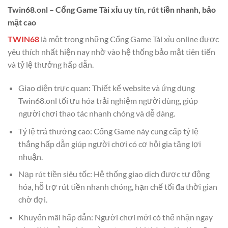
Twin68.onl – Cổng Game Tài xỉu uy tín, rút tiền nhanh, bảo
mật cao
TWIN68
là một trong những Cổng Game Tài xỉu online được
yêu thích nhất hiện nay nhờ vào hệ thống bảo mật tiên tiến
và tỷ lệ thưởng hấp dẫn.
Giao diện trực quan: Thiết kế website và ứng dụng
Twin68.onl tối ưu hóa trải nghiệm người dùng, giúp
người chơi thao tác nhanh chóng và dễ dàng.
Tỷ lệ trả thưởng cao: Cổng Game này cung cấp tỷ lệ
thắng hấp dẫn giúp người chơi có cơ hội gia tăng lợi
nhuận.
Nạp rút tiền siêu tốc: Hệ thống giao dịch được tự động
hóa, hỗ trợ rút tiền nhanh chóng, hạn chế tối đa thời gian
chờ đợi.
Khuyến mãi hấp dẫn: Người chơi mới có thể nhận ngay