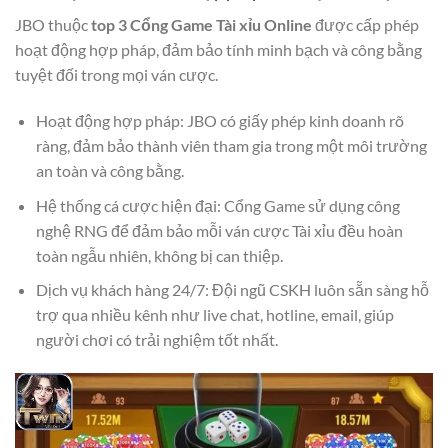
JBO thuộc
top 3 Cổng Game Tài xỉu Online
được cấp phép
hoạt động hợp pháp, đảm bảo tính minh bạch và công bằng
tuyệt đối trong mọi ván cược.
Hoạt động hợp pháp: JBO có giấy phép kinh doanh rõ
ràng, đảm bảo thành viên tham gia trong một môi trường
an toàn và công bằng.
Hệ thống cá cược hiện đại: Cổng Game sử dụng công
nghệ RNG để đảm bảo mỗi ván cược Tài xỉu đều hoàn
toàn ngẫu nhiên, không bị can thiệp.
Dịch vụ khách hàng 24/7: Đội ngũ CSKH luôn sẵn sàng hỗ
trợ qua nhiều kênh như live chat, hotline, email, giúp
người chơi có trải nghiệm tốt nhất.