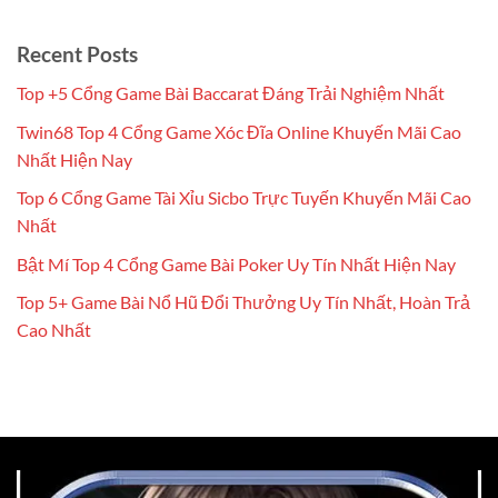
Recent Posts
Top +5 Cổng Game Bài Baccarat Đáng Trải Nghiệm Nhất
Twin68 Top 4 Cổng Game Xóc Đĩa Online Khuyến Mãi Cao
Nhất Hiện Nay
Top 6 Cổng Game Tài Xỉu Sicbo Trực Tuyến Khuyến Mãi Cao
Nhất
Bật Mí Top 4 Cổng Game Bài Poker Uy Tín Nhất Hiện Nay
Top 5+ Game Bài Nổ Hũ Đổi Thưởng Uy Tín Nhất, Hoàn Trả
Cao Nhất