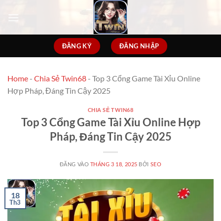
Bỏ
qua
nội
dung
ĐĂNG KÝ
ĐĂNG NHẬP
Home
-
Chia Sẻ Twin68
-
Top 3 Cổng Game Tài Xỉu Online
Hợp Pháp, Đáng Tin Cậy 2025
CHIA SẺ TWIN68
Top 3 Cổng Game Tài Xỉu Online Hợp
Pháp, Đáng Tin Cậy 2025
ĐĂNG VÀO
THÁNG 3 18, 2025
BỞI
SEO
18
Th3