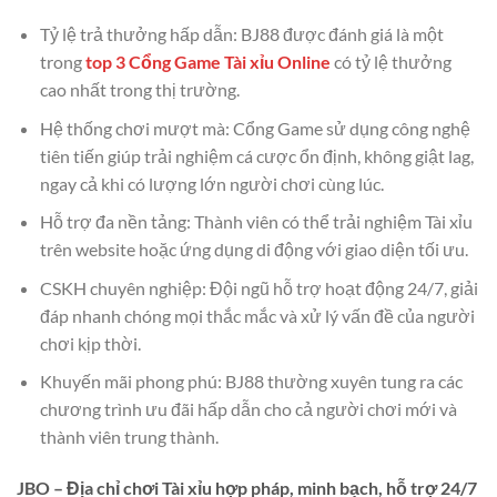
Tỷ lệ trả thưởng hấp dẫn: BJ88 được đánh giá là một
trong
top 3 Cổng Game Tài xỉu Online
có tỷ lệ thưởng
cao nhất trong thị trường.
Hệ thống chơi mượt mà: Cổng Game sử dụng công nghệ
tiên tiến giúp trải nghiệm cá cược ổn định, không giật lag,
ngay cả khi có lượng lớn người chơi cùng lúc.
Hỗ trợ đa nền tảng: Thành viên có thể trải nghiệm Tài xỉu
trên website hoặc ứng dụng di động với giao diện tối ưu.
CSKH chuyên nghiệp: Đội ngũ hỗ trợ hoạt động 24/7, giải
đáp nhanh chóng mọi thắc mắc và xử lý vấn đề của người
chơi kịp thời.
Khuyến mãi phong phú: BJ88 thường xuyên tung ra các
chương trình ưu đãi hấp dẫn cho cả người chơi mới và
thành viên trung thành.
JBO – Địa chỉ chơi Tài xỉu hợp pháp, minh bạch, hỗ trợ 24/7