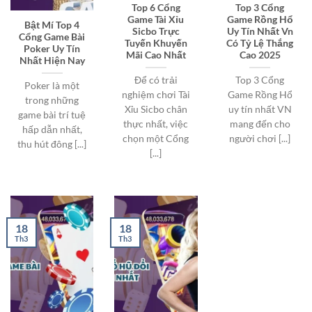
Top 6 Cổng
Top 3 Cổng
Game Tài Xỉu
Game Rồng Hổ
Bật Mí Top 4
Sicbo Trực
Uy Tín Nhất Vn
Cổng Game Bài
Tuyến Khuyến
Có Tỷ Lệ Thắng
Poker Uy Tín
Mãi Cao Nhất
Cao 2025
Nhất Hiện Nay
Để có trải
Top 3 Cổng
Poker là một
nghiệm chơi Tài
Game Rồng Hổ
trong những
Xỉu Sicbo chân
uy tín nhất VN
game bài trí tuệ
thực nhất, việc
mang đến cho
hấp dẫn nhất,
chọn một Cổng
người chơi [...]
thu hút đông [...]
[...]
18
18
Th3
Th3
Top +5 Nhà Cái
Top 5+ Nhà Cái
Game Bài
Nổ Hũ Đổi
Baccarat
Thưởng Uy Tín