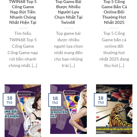
TWIN68 Top 5
Top Game Bài
Top 5 Cổng
Cổng Game
Được Nhiều
Game Bắn Cá
Nạp Rút Tiền
Người Lựa
Online Đổi
Nhanh Chóng
Chọn Nhất Tại
Thưởng Hot
Nhất Hiện Tại
Twin68
Nhất 2025
Tìm hiểu
Top game bài
Top 5 Cổng
TWIN68 Top 5
được nhiều
Game bắn cá
Cổng Game
người lựa chọn
online đổi
Cổng Game nạp
nhất mang đến
thưởng hot
rút tiền nhanh
cho bạn những
nhất 2025 đang
chóng nhất, [...]
trải [...]
thu hút [...]
18
18
18
Th3
Th3
Th3
Bật Mí Top 4 Nhà
Top 6 Nhà Cái Tài
Top 3 Nhà Cái
Cái Game Bài
Xỉu Sicbo
Rồng Hổ Uy Tín
Poker