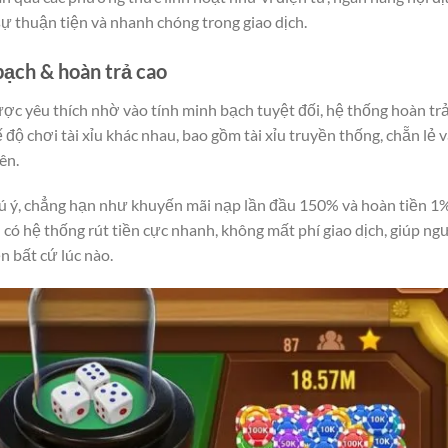
sự thuận tiện và nhanh chóng trong giao dịch.
ạch & hoàn trả cao
c yêu thích nhờ vào tính minh bạch tuyệt đối, hệ thống hoàn tr
ộ chơi tài xỉu khác nhau, bao gồm tài xỉu truyền thống, chẵn lẻ 
ên.
ú ý, chẳng hạn như khuyến mãi nạp lần đầu 150% và hoàn tiền 1
có hệ thống rút tiền cực nhanh, không mất phí giao dịch, giúp ng
n bất cứ lúc nào.