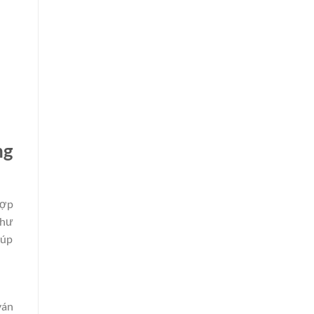
ng
hợp
như
iúp
ván