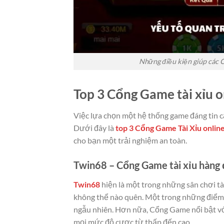
Những điều kiện giúp các 
Top 3 Cổng Game tài xỉu o
Việc lựa chọn một hệ thống game đáng tin cậ
Dưới đây là
top 3 Cổng Game Tài Xỉu online
cho bạn một trải nghiệm an toàn.
Twin68 – Cổng Game tài xỉu hàng 
Twin68
hiện là một trong những sân chơi tà
không thể nào quên. Một trong những điểm 
ngẫu nhiên. Hơn nữa, Cổng Game nổi bật với
mọi mức độ cược từ thấp đến cao.