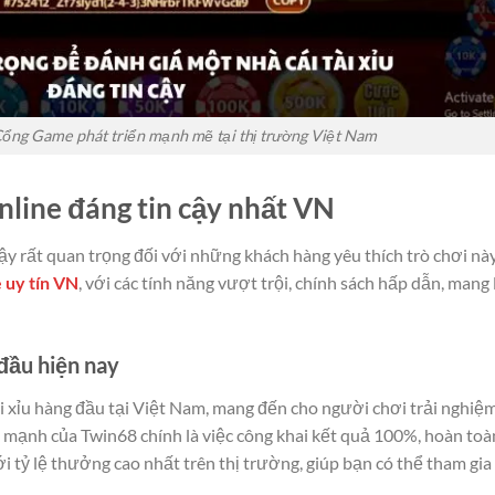
Cổng Game phát triển mạnh mẽ tại thị trường Việt Nam
nline đáng tin cậy nhất VN
y rất quan trọng đối với những khách hàng yêu thích trò chơi này
 uy tín VN
, với các tính năng vượt trội, chính sách hấp dẫn, mang 
đầu hiện nay
i xỉu hàng đầu tại Việt Nam, mang đến cho người chơi trải nghiệ
mạnh của Twin68 chính là việc công khai kết quả 100%, hoàn toà
 tỷ lệ thưởng cao nhất trên thị trường, giúp bạn có thể tham gia