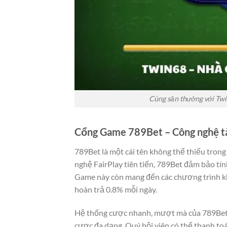
Cùng săn thưởng với Twi
Cổng Game 789Bet – Công nghệ tài
789Bet là một cái tên không thể thiếu tron
nghệ FairPlay tiên tiến, 789Bet đảm bảo tín
Game này còn mang đến các chương trình k
hoàn trả 0.8% mỗi ngày.
Hệ thống cược nhanh, mượt mà của 789Bet c
cược đa dạng. Quý hội viên có thể thanh toá