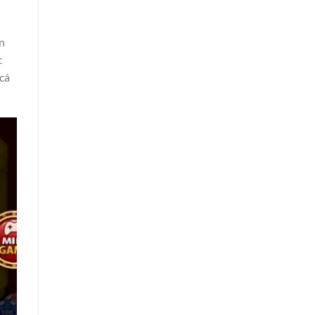
n
c
 cá