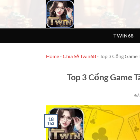
Bỏ
qua
nội
dung
TWIN68
Home
-
Chia Sẻ Twin68
-
Top 3 Cổng Game T
Top 3 Cổng Game Tà
ĐĂ
18
Th3