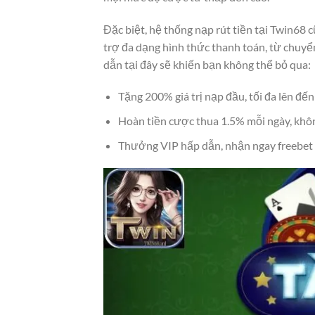
Đặc biệt, hệ thống nạp rút tiền tại Twin68 c
trợ đa dạng hình thức thanh toán, từ chuyể
dẫn tại đây sẽ khiến bạn không thể bỏ qua:
Tặng 200% giá trị nạp đầu, tối đa lên đế
Hoàn tiền cược thua 1.5% mỗi ngày, khôn
Thưởng VIP hấp dẫn, nhận ngay freebet l