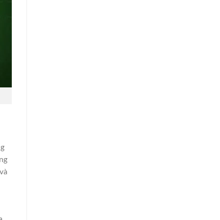
ng
ổng
 và
a,