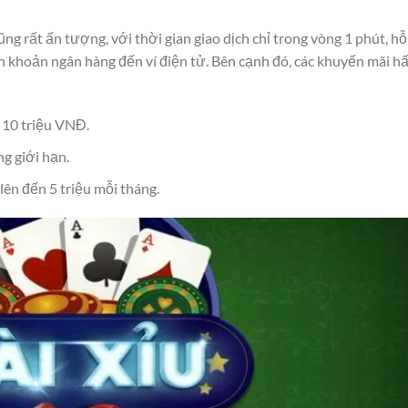
ũng rất ấn tượng, với thời gian giao dịch chỉ trong vòng 1 phút, hỗ
n khoản ngân hàng đến ví điện tử. Bên cạnh đó, các khuyến mãi h
n 10 triệu VNĐ.
g giới hạn.
ên đến 5 triệu mỗi tháng.