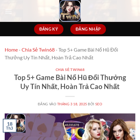
Bỏ
qua
nội
dung
ĐĂNG KÝ
ĐĂNG NHẬP
Home
-
Chia Sẻ Twin68
-
Top 5+ Game Bài Nổ Hũ Đổi
Thưởng Uy Tín Nhất, Hoàn Trả Cao Nhất
CHIA SẺ TWIN68
Top 5+ Game Bài Nổ Hũ Đổi Thưởng
Uy Tín Nhất, Hoàn Trả Cao Nhất
ĐĂNG VÀO
THÁNG 3 18, 2025
BỞI
SEO
18
Th3