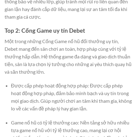
thống bảo vệ nhiều lớp, giúp tránh mọi rủi ro liên quan đến
gian lận hay đánh cắp dữ liệu, mang lại sự an tâm tối đa khi
tham gia cá cược.
Top 2: Cổng Game uy tín Debet
Một trong những Cổng Game nổ hũ đổi thưởng uy tín,
Debet mang đến sân chơi an toàn, hợp pháp cùng với tỷ lệ
thưởng hấp dẫn. Hệ thống game đa dạng và giao dịch thuận
tiện, sân là lựa chọn lý tưởng cho những ai yêu thích quay hũ
và săn thưởng lớn.
Được cấp phép hoạt động hợp pháp: Được cấp phép
hoạt động hợp pháp, đảm bảo minh bạch và uy tín trong
mọi giao dịch. Giúp người chơi an tâm khi tham gia, không
lo về các vấn đề pháp lý hay gian lận.
Game nổ hũ có tỷ lệ thưởng cao: Nền tảng sở hữu nhiều
tựa game nổ hũ với tỷ lệ thưởng cao, mang lại cơ hội