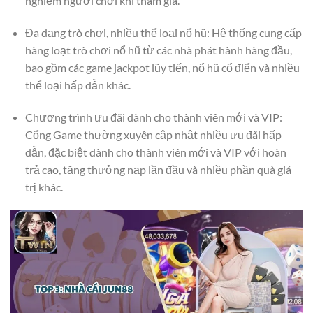
nghiệm người chơi khi tham gia.
Đa dạng trò chơi, nhiều thể loại nổ hũ: Hệ thống cung cấp
hàng loạt trò chơi nổ hũ từ các nhà phát hành hàng đầu,
bao gồm các game jackpot lũy tiến, nổ hũ cổ điển và nhiều
thể loại hấp dẫn khác.
Chương trình ưu đãi dành cho thành viên mới và VIP:
Cổng Game thường xuyên cập nhật nhiều ưu đãi hấp
dẫn, đặc biệt dành cho thành viên mới và VIP với hoàn
trả cao, tặng thưởng nạp lần đầu và nhiều phần quà giá
trị khác.