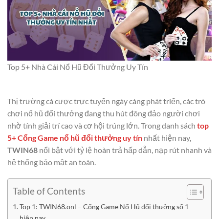
Top 5+ Nhà Cái Nổ Hũ Đổi Thưởng Uy Tín
Thị trường cá cược trực tuyến ngày càng phát triển, các trò
chơi nổ hũ đổi thưởng đang thu hút đông đảo người chơi
nhờ tính giải trí cao và cơ hội trúng lớn. Trong danh sách
top
5+ Cổng Game nổ hũ đổi thưởng uy tín
nhất hiện nay,
TWIN68
nổi bật với tỷ lệ hoàn trả hấp dẫn, nạp rút nhanh và
hệ thống bảo mật an toàn.
Table of Contents
Top 1: TWIN68.onl – Cổng Game Nổ Hũ đổi thưởng số 1
hiện nay