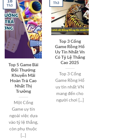
18
Th3
Th3
Top 5 Nhà Cái
Top 3 Nhà Cái
Đổi Thưởng
Rồng Hổ Uy Tín
Khuyến Mãi
Hoàn Trả Cao
Top 3 Cổng
Game Rồng Hổ
Nhất Thị Trường
Uy Tín Nhất Vn
Có Tỷ Lệ Thắng
Cao 2025
Top 5 Game Bài
Đổi Thưởng
Top 3 Cổng
Khuyến Mãi
Game Rồng Hổ
Hoàn Trả Cao
Nhất Thị
uy tín nhất VN
Trường
mang đến cho
người chơi [...]
Một Cổng
Game uy tín
ngoài việc dựa
vào tỷ lệ thắng,
còn phụ thuộc
[...]