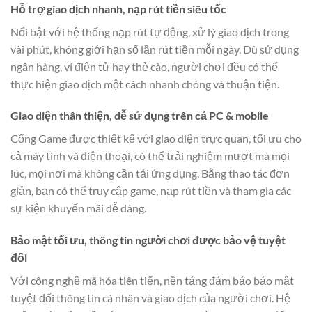
Hỗ trợ giao dịch nhanh, nạp rút tiền siêu tốc
Nổi bật với hệ thống nạp rút tự động, xử lý giao dịch trong
vài phút, không giới hạn số lần rút tiền mỗi ngày. Dù sử dụng
ngân hàng, ví điện tử hay thẻ cào, người chơi đều có thể
thực hiện giao dịch một cách nhanh chóng và thuận tiện.
Giao diện thân thiện, dễ sử dụng trên cả PC & mobile
Cổng Game được thiết kế với giao diện trực quan, tối ưu cho
cả máy tính và điện thoại, có thể trải nghiệm mượt mà mọi
lúc, mọi nơi mà không cần tải ứng dụng. Bằng thao tác đơn
giản, bạn có thể truy cập game, nạp rút tiền và tham gia các
sự kiện khuyến mãi dễ dàng.
Bảo mật tối ưu, thông tin người chơi được bảo vệ tuyệt
đối
Với công nghệ mã hóa tiên tiến, nền tảng đảm bảo bảo mật
tuyệt đối thông tin cá nhân và giao dịch của người chơi. Hệ