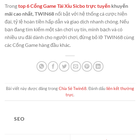
Trong
top 6 Cổng Game Tài Xỉu Sicbo trực tuyến
khuyến
mãi cao nhất,
TWIN68
nổi bật với hệ thống cá cược hiện
đại, tỷ lệ hoàn tiền hấp dẫn và giao dịch nhanh chóng. Nếu
bạn đang tìm kiếm một sân chơi uy tín, minh bạch và có
nhiều ưu đãi dành cho người chơi, đừng bỏ lỡ TWIN68 cùng
các Cổng Game hàng đầu khác.
Bài viết này được đăng trong
Chia Sẻ Twin68
. Đánh dấu
liên kết thường
trực
.
SEO