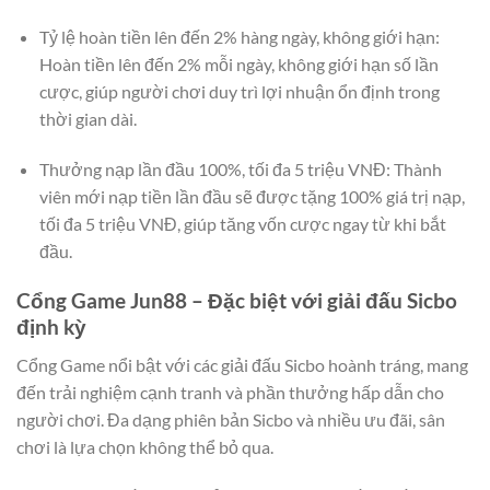
Tỷ lệ hoàn tiền lên đến 2% hàng ngày, không giới hạn:
Hoàn tiền lên đến 2% mỗi ngày, không giới hạn số lần
cược, giúp người chơi duy trì lợi nhuận ổn định trong
thời gian dài.
Thưởng nạp lần đầu 100%, tối đa 5 triệu VNĐ: Thành
viên mới nạp tiền lần đầu sẽ được tặng 100% giá trị nạp,
tối đa 5 triệu VNĐ, giúp tăng vốn cược ngay từ khi bắt
đầu.
Cổng Game Jun88 – Đặc biệt với giải đấu Sicbo
định kỳ
Cổng Game nổi bật với các giải đấu Sicbo hoành tráng, mang
đến trải nghiệm cạnh tranh và phần thưởng hấp dẫn cho
người chơi. Đa dạng phiên bản Sicbo và nhiều ưu đãi, sân
chơi là lựa chọn không thể bỏ qua.