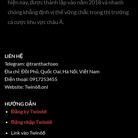
hiện nay, được thành lập vào năm 2018 và nhanh
chóng khẳng định vị thế vững chắc trong thị trường
cá cược khu vực châu Á.
LIÊN HỆ
Telegram: @tranthachseo
Địa chỉ: Đồi Phủ, Quốc Oai, Hà Nội, Việt Nam
Điện thoại:
0917253455
Website: Twin68.onl
HƯỚNG DẪN
Đăng ký Twin68
Đăng nhập Twin68
Link vào Twin68