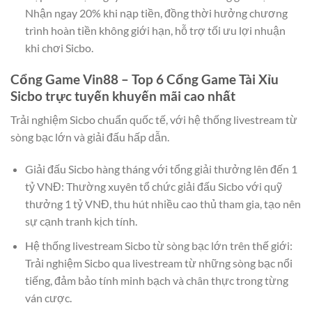
Nhận ngay 20% khi nạp tiền, đồng thời hưởng chương
trình hoàn tiền không giới hạn, hỗ trợ tối ưu lợi nhuận
khi chơi Sicbo.
Cổng Game Vin88 – Top 6 Cổng Game Tài Xỉu
Sicbo trực tuyến khuyến mãi cao nhất
Trải nghiệm Sicbo chuẩn quốc tế, với hệ thống livestream từ
sòng bạc lớn và giải đấu hấp dẫn.
Giải đấu Sicbo hàng tháng với tổng giải thưởng lên đến 1
tỷ VNĐ: Thường xuyên tổ chức giải đấu Sicbo với quỹ
thưởng 1 tỷ VNĐ, thu hút nhiều cao thủ tham gia, tạo nên
sự cạnh tranh kịch tính.
Hệ thống livestream Sicbo từ sòng bạc lớn trên thế giới:
Trải nghiệm Sicbo qua livestream từ những sòng bạc nổi
tiếng, đảm bảo tính minh bạch và chân thực trong từng
ván cược.