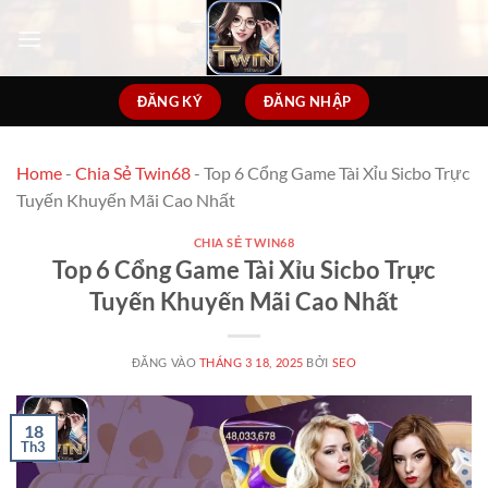
Bỏ
qua
nội
dung
ĐĂNG KÝ
ĐĂNG NHẬP
Home
-
Chia Sẻ Twin68
-
Top 6 Cổng Game Tài Xỉu Sicbo Trực
Tuyến Khuyến Mãi Cao Nhất
CHIA SẺ TWIN68
Top 6 Cổng Game Tài Xỉu Sicbo Trực
Tuyến Khuyến Mãi Cao Nhất
ĐĂNG VÀO
THÁNG 3 18, 2025
BỞI
SEO
18
Th3