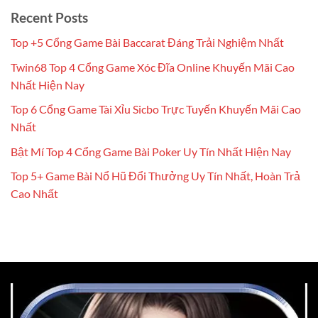
Recent Posts
Top +5 Cổng Game Bài Baccarat Đáng Trải Nghiệm Nhất
Twin68 Top 4 Cổng Game Xóc Đĩa Online Khuyến Mãi Cao
Nhất Hiện Nay
Top 6 Cổng Game Tài Xỉu Sicbo Trực Tuyến Khuyến Mãi Cao
Nhất
Bật Mí Top 4 Cổng Game Bài Poker Uy Tín Nhất Hiện Nay
Top 5+ Game Bài Nổ Hũ Đổi Thưởng Uy Tín Nhất, Hoàn Trả
Cao Nhất