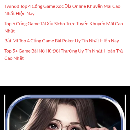
Twin68 Top 4 Cổng Game Xóc Đĩa Online Khuyến Mãi Cao
Nhất Hiện Nay
Top 6 Cổng Game Tài Xỉu Sicbo Trực Tuyến Khuyến Mãi Cao
Nhất
Bật Mí Top 4 Cổng Game Bài Poker Uy Tín Nhất Hiện Nay
Top 5+ Game Bài Nổ Hũ Đổi Thưởng Uy Tín Nhất, Hoàn Trả
Cao Nhất