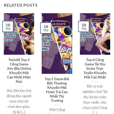
RELATED POSTS
18
18
18
Th3
Th3
Th3
Top 4 Nhà Cái
Top 5 Nhà Cái
Top 6 Nhà Cái Tài
Xóc Đĩa Online
Đổi Thưởng
Xỉu Sicbo
Khuyến Mãi
Hoàn Trả Cao
Twin68 Top 4
Top 6 Cổng
Cổng Game
Game Tài Xỉu
Nhất Thị Trường
Xóc Đĩa Online
Sicbo Trực
Khuyến Mãi
Tuyến Khuyến
Cao Nhất Hiện
Mãi Cao Nhất
Top 5 Game Bài
Nay
Đổi Thưởng
Để có trải
Khuyến Mãi
Xóc Đĩa thu hút
nghiệm chơi Tài
Hoàn Trả Cao
đông đảo người
Nhất Thị
Xỉu Sicbo chân
Trường
chơi nhờ lối
thực nhất, việc
chơi đơn giản,
chọn một Cổng
Một Cổng
tỷ lệ [...]
[...]