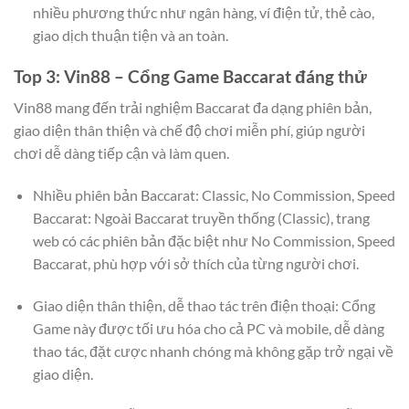
nhiều phương thức như ngân hàng, ví điện tử, thẻ cào,
giao dịch thuận tiện và an toàn.
Top 3: Vin88 – Cổng Game Baccarat đáng thử
Vin88 mang đến trải nghiệm Baccarat đa dạng phiên bản,
giao diện thân thiện và chế độ chơi miễn phí, giúp người
chơi dễ dàng tiếp cận và làm quen.
Nhiều phiên bản Baccarat: Classic, No Commission, Speed
Baccarat: Ngoài Baccarat truyền thống (Classic), trang
web có các phiên bản đặc biệt như No Commission, Speed
Baccarat, phù hợp với sở thích của từng người chơi.
Giao diện thân thiện, dễ thao tác trên điện thoại: Cổng
Game này được tối ưu hóa cho cả PC và mobile, dễ dàng
thao tác, đặt cược nhanh chóng mà không gặp trở ngại về
giao diện.