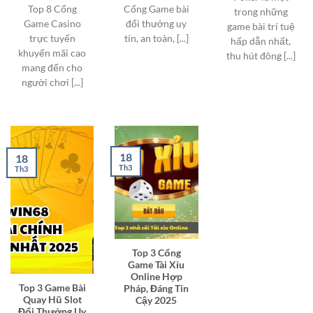
Top 8 Cổng
Cổng Game bài
trong những
Game Casino
đổi thưởng uy
game bài trí tuệ
trực tuyến
tín, an toàn, [...]
hấp dẫn nhất,
khuyến mãi cao
thu hút đông [...]
mang đến cho
người chơi [...]
18
18
Th3
Th3
Top 3 Nhà Cái
Top 3 Nhà Cái Tài
Quay Hũ Slot
Xỉu Online
Đổi Thưởng Uy
Tín
Top 3 Cổng
Game Tài Xỉu
Online Hợp
Top 3 Game Bài
Pháp, Đáng Tin
Quay Hũ Slot
Cậy 2025
Đổi Thưởng Uy