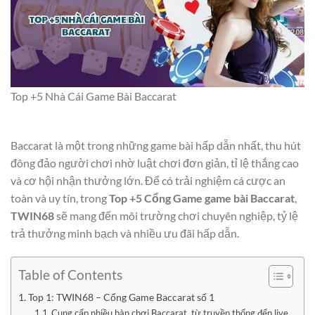
Top +5 Nhà Cái Game Bài Baccarat
Baccarat là một trong những game bài hấp dẫn nhất, thu hút
đông đảo người chơi nhờ luật chơi đơn giản, tỉ lệ thắng cao
và cơ hội nhận thưởng lớn. Để có trải nghiệm cá cược an
toàn và uy tín, trong
Top +5 Cổng Game game bài Baccarat
,
TWIN68
sẽ mang đến môi trường chơi chuyên nghiệp, tỷ lệ
trả thưởng minh bạch và nhiều ưu đãi hấp dẫn.
Table of Contents
Top 1: TWIN68 – Cổng Game Baccarat số 1
Cung cấp nhiều bàn chơi Baccarat, từ truyền thống đến live