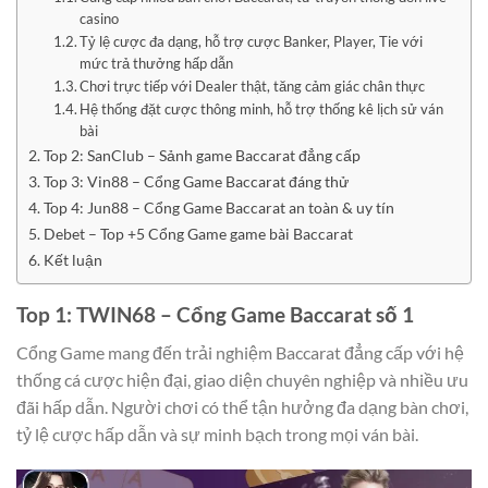
casino
Tỷ lệ cược đa dạng, hỗ trợ cược Banker, Player, Tie với
mức trả thưởng hấp dẫn
Chơi trực tiếp với Dealer thật, tăng cảm giác chân thực
Hệ thống đặt cược thông minh, hỗ trợ thống kê lịch sử ván
bài
Top 2: SanClub – Sảnh game Baccarat đẳng cấp
Top 3: Vin88 – Cổng Game Baccarat đáng thử
Top 4: Jun88 – Cổng Game Baccarat an toàn & uy tín
Debet – Top +5 Cổng Game game bài Baccarat
Kết luận
Top 1: TWIN68 – Cổng Game Baccarat số 1
Cổng Game mang đến trải nghiệm Baccarat đẳng cấp với hệ
thống cá cược hiện đại, giao diện chuyên nghiệp và nhiều ưu
đãi hấp dẫn. Người chơi có thể tận hưởng đa dạng bàn chơi,
tỷ lệ cược hấp dẫn và sự minh bạch trong mọi ván bài.