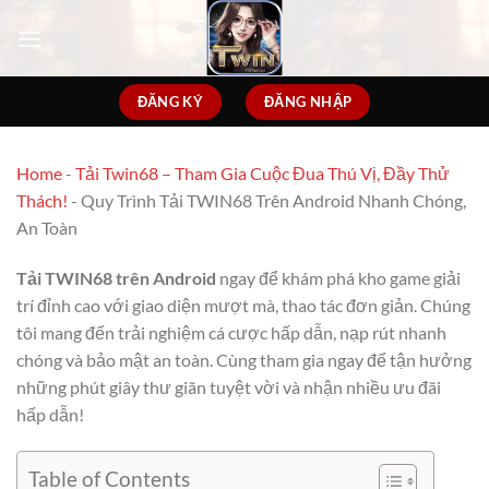
Bỏ
qua
nội
dung
ĐĂNG KÝ
ĐĂNG NHẬP
Home
-
Tải Twin68 – Tham Gia Cuộc Đua Thú Vị, Đầy Thử
Thách!
-
Quy Trình Tải TWIN68 Trên Android Nhanh Chóng,
An Toàn
Tải TWIN68 trên Android
ngay để khám phá kho game giải
trí đỉnh cao với giao diện mượt mà, thao tác đơn giản. Chúng
tôi mang đến trải nghiệm cá cược hấp dẫn, nạp rút nhanh
chóng và bảo mật an toàn. Cùng tham gia ngay để tận hưởng
những phút giây thư giãn tuyệt vời và nhận nhiều ưu đãi
hấp dẫn!
Table of Contents