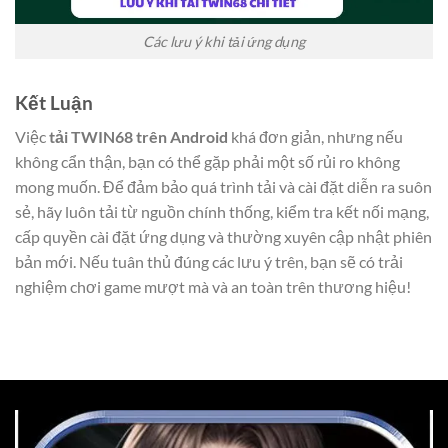
Các lưu ý khi tải ứng dụng
Kết Luận
Việc
tải TWIN68 trên Android
khá đơn giản, nhưng nếu
không cẩn thận, bạn có thể gặp phải một số rủi ro không
mong muốn. Để đảm bảo quá trình tải và cài đặt diễn ra suôn
sẻ, hãy luôn tải từ nguồn chính thống, kiểm tra kết nối mạng,
cấp quyền cài đặt ứng dụng và thường xuyên cập nhật phiên
bản mới. Nếu tuân thủ đúng các lưu ý trên, bạn sẽ có trải
nghiệm chơi game mượt mà và an toàn trên thương hiệu!