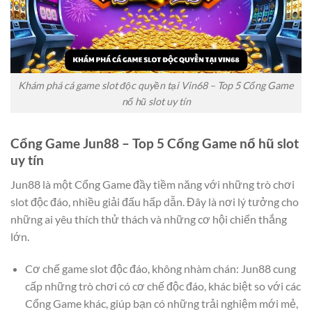
Khám phá cá game slot độc quyền tại Vin68 – Top 5 Cổng Game
nổ hũ slot uy tín
Cổng Game Jun88 – Top 5 Cổng Game nổ hũ slot
uy tín
Jun88 là một Cổng Game đầy tiềm năng với những trò chơi
slot độc đáo, nhiều giải đấu hấp dẫn. Đây là nơi lý tưởng cho
những ai yêu thích thử thách và những cơ hội chiến thắng
lớn.
Cơ chế game slot độc đáo, không nhàm chán: Jun88 cung
cấp những trò chơi có cơ chế độc đáo, khác biệt so với các
Cổng Game khác, giúp bạn có những trải nghiệm mới mẻ,