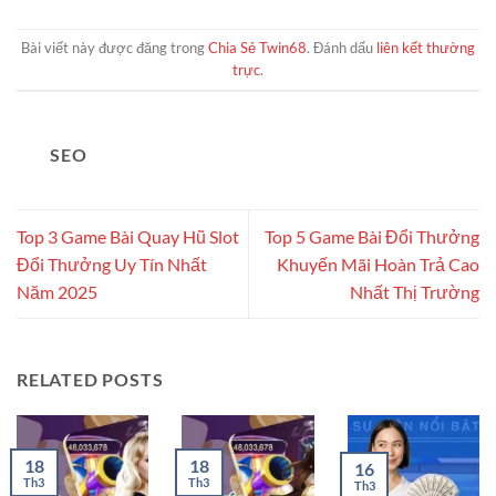
Bài viết này được đăng trong
Chia Sẻ Twin68
. Đánh dấu
liên kết thường
trực
.
SEO
Top 3 Game Bài Quay Hũ Slot
Top 5 Game Bài Đổi Thưởng
Đổi Thưởng Uy Tín Nhất
Khuyến Mãi Hoàn Trả Cao
Năm 2025
Nhất Thị Trường
RELATED POSTS
18
18
16
Th3
Th3
Th3