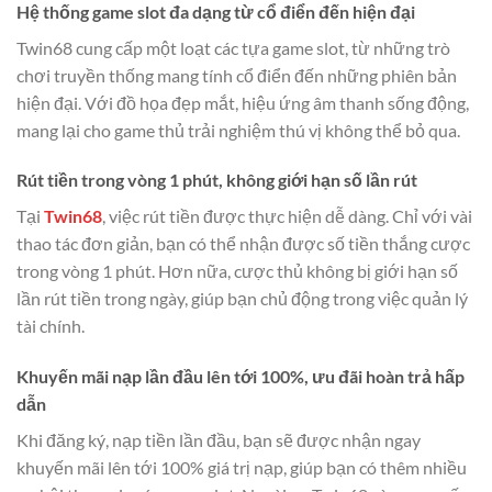
Hệ thống game slot đa dạng từ cổ điển đến hiện đại
Twin68 cung cấp một loạt các tựa game slot, từ những trò
chơi truyền thống mang tính cổ điển đến những phiên bản
hiện đại. Với đồ họa đẹp mắt, hiệu ứng âm thanh sống động,
mang lại cho game thủ trải nghiệm thú vị không thể bỏ qua.
Rút tiền trong vòng 1 phút, không giới hạn số lần rút
Tại
Twin68
, việc rút tiền được thực hiện dễ dàng. Chỉ với vài
thao tác đơn giản, bạn có thể nhận được số tiền thắng cược
trong vòng 1 phút. Hơn nữa, cược thủ không bị giới hạn số
lần rút tiền trong ngày, giúp bạn chủ động trong việc quản lý
tài chính.
Khuyến mãi nạp lần đầu lên tới 100%, ưu đãi hoàn trả hấp
dẫn
Khi đăng ký, nạp tiền lần đầu, bạn sẽ được nhận ngay
khuyến mãi lên tới 100% giá trị nạp, giúp bạn có thêm nhiều