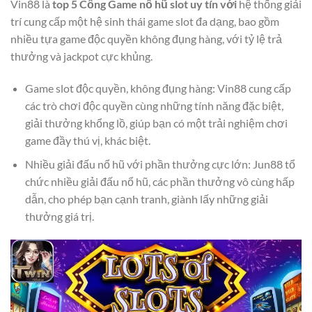
Vin88 là
top 5 Cổng Game nổ hũ slot uy tín với
hệ thống giải
trí cung cấp một hệ sinh thái game slot đa dạng, bao gồm
nhiều tựa game độc quyền không đụng hàng, với tỷ lệ trả
thưởng và jackpot cực khủng.
Game slot độc quyền, không đụng hàng: Vin88 cung cấp
các trò chơi độc quyền cùng những tính năng đặc biệt,
giải thưởng khổng lồ, giúp bạn có một trải nghiệm chơi
game đầy thú vị, khác biệt.
Nhiều giải đấu nổ hũ với phần thưởng cực lớn: Jun88 tổ
chức nhiều giải đấu nổ hũ, các phần thưởng vô cùng hấp
dẫn, cho phép bạn cạnh tranh, giành lấy những giải
thưởng giá trị.