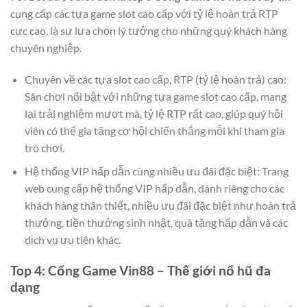
cung cấp các tựa game slot cao cấp với tỷ lệ hoàn trả RTP
cực cao, là sự lựa chọn lý tưởng cho những quý khách hàng
chuyên nghiệp.
Chuyên về các tựa slot cao cấp, RTP (tỷ lệ hoàn trả) cao:
Sân chơi nổi bật với những tựa game slot cao cấp, mang
lại trải nghiệm mượt mà, tỷ lệ RTP rất cao, giúp quý hội
viên có thể gia tăng cơ hội chiến thắng mỗi khi tham gia
trò chơi.
Hệ thống VIP hấp dẫn cùng nhiều ưu đãi đặc biệt: Trang
web cung cấp hệ thống VIP hấp dẫn, dành riêng cho các
khách hàng thân thiết, nhiều ưu đãi đặc biệt như hoàn trả
thưởng, tiền thưởng sinh nhật, quà tặng hấp dẫn và các
dịch vụ ưu tiên khác.
Top 4: Cổng Game Vin88 – Thế giới nổ hũ đa
dạng