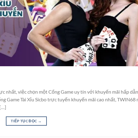
thực nhất, việc chọn một Cổng Game uy tín với khuyến mãi hấp dẫn
ổng Game Tài Xỉu Sicbo trực tuyến khuyến mãi cao nhất, TWIN68 
[…]
TIẾP TỤC ĐỌC
→