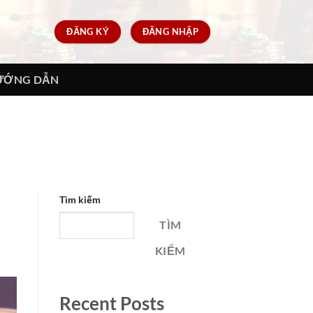
ĐĂNG KÝ
ĐĂNG NHẬP
ƯỚNG DẪN
Tìm kiếm
TÌM
KIẾM
Recent Posts