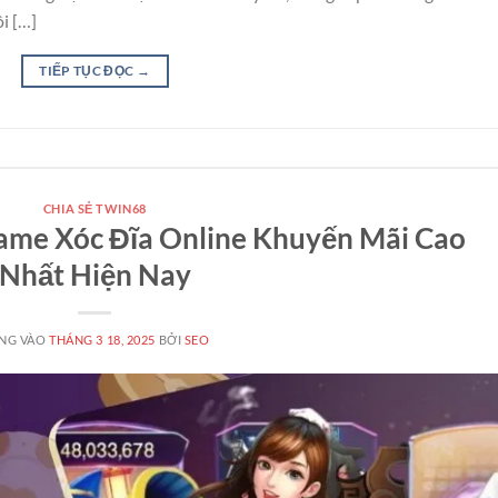
i […]
TIẾP TỤC ĐỌC
→
CHIA SẺ TWIN68
ame Xóc Đĩa Online Khuyến Mãi Cao
Nhất Hiện Nay
NG VÀO
THÁNG 3 18, 2025
BỞI
SEO