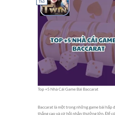
Th3
Top +5 Nhà Cái Game Bài Baccarat
Baccarat là một trong những game bài hấp dẫ
thắng cao và cơ hội nhận thưởng lớn. Để có