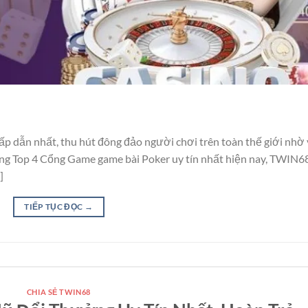
hấp dẫn nhất, thu hút đông đảo người chơi trên toàn thế giới nhờ
Trong Top 4 Cổng Game game bài Poker uy tín nhất hiện nay, TWIN6
]
TIẾP TỤC ĐỌC
→
CHIA SẺ TWIN68